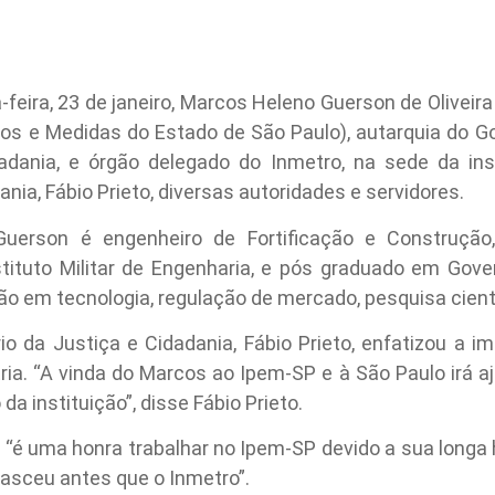
ira, 23 de janeiro, Marcos Heleno Guerson de Oliveira
sos e Medidas do Estado de São Paulo), autarquia do Go
dadania, e órgão delegado do Inmetro, na sede da in
ania, Fábio Prieto, diversas autoridades e servidores.
 Guerson é engenheiro de Fortificação e Construçã
tituto Militar de Engenharia, e pós graduado em Gove
o em tecnologia, regulação de mercado, pesquisa cientí
io da Justiça e Cidadania, Fábio Prieto, enfatizou a 
stria. “A vinda do Marcos ao Ipem-SP e à São Paulo irá a
da instituição”, disse Fábio Prieto.
 “é uma honra trabalhar no Ipem-SP devido a sua longa h
 nasceu antes que o Inmetro”.