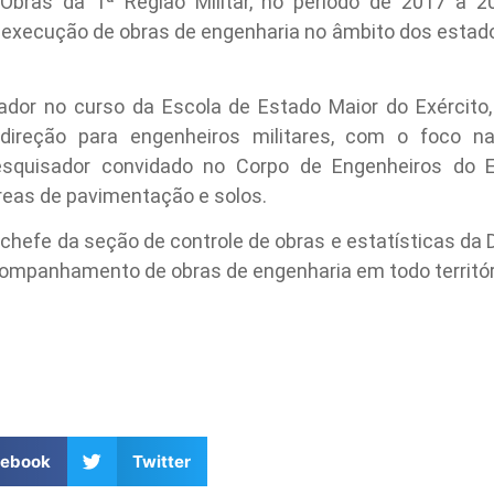
bras da 1ª Região Militar, no período de 2017 a 2
execução de obras de engenharia no âmbito dos estados
ador no curso da Escola de Estado Maior do Exérci
direção para engenheiros militares, com o foco n
esquisador convidado no Corpo de Engenheiros do Ex
reas de pavimentação e solos.
 chefe da seção de controle de obras e estatísticas da D
companhamento de obras de engenharia em todo territór
cebook
Twitter