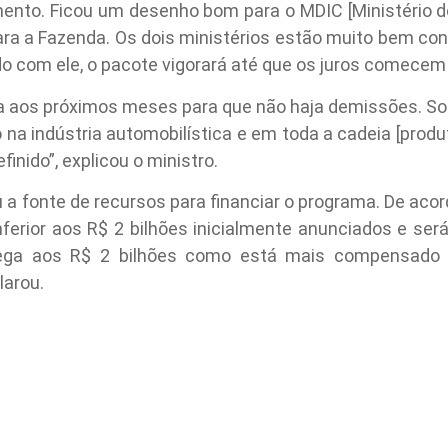
to. Ficou um desenho bom para o MDIC [Ministério do
ara a Fazenda. Os dois ministérios estão muito bem co
do com ele, o pacote vigorará até que os juros comecem a
da aos próximos meses para que não haja demissões. S
a indústria automobilística e em toda a cadeia [produt
inido”, explicou o ministro.
 a fonte de recursos para financiar o programa. De acord
nferior aos R$ 2 bilhões inicialmente anunciados e se
ega aos R$ 2 bilhões como está mais compensado p
larou.