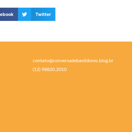
cebook
Twitter
contato@conversadebastidores.blog.br
(12) 98820.2010