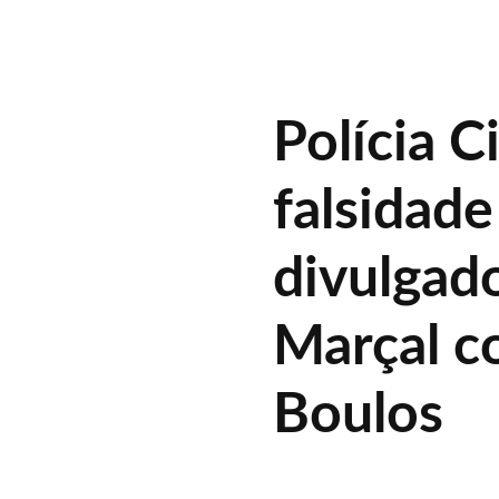
Polícia C
falsidade
divulgad
Marçal c
Boulos