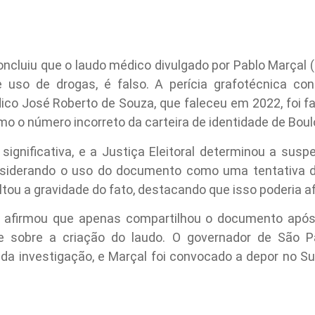
 concluiu que o laudo médico divulgado por Pablo Marçal
 uso de drogas, é falso. A perícia grafotécnica co
co José Roberto de Souza, que faleceu em 2022, foi fal
mo o número incorreto da carteira de identidade de Boul
ignificativa, e a Justiça Eleitoral determinou a sus
siderando o uso do documento como uma tentativa de i
ltou a gravidade do fato, destacando que isso poderia afe
a, afirmou que apenas compartilhou o documento após
 sobre a criação do laudo. O governador de São Paul
 da investigação, e Marçal foi convocado a depor no Su