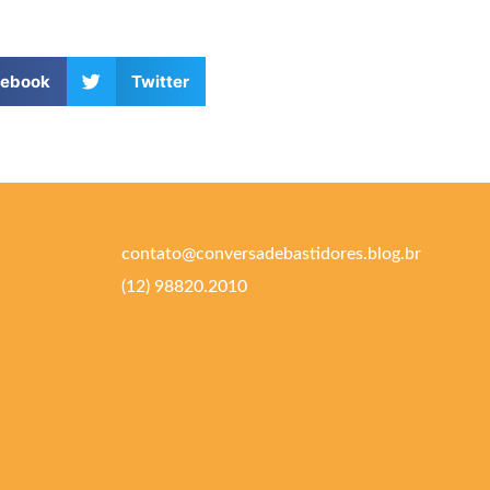
cebook
Twitter
contato@conversadebastidores.blog.br
(12) 98820.2010