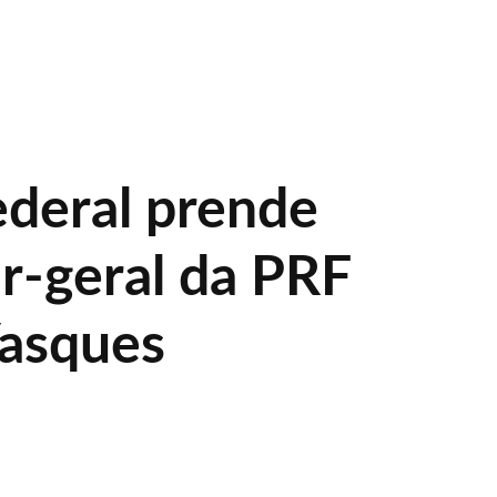
ederal prende
or-geral da PRF
Vasques