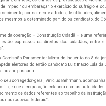
s de impedir ou embaraçar o exercício do sufrágio e oc
fornecimento, normalmente a todos, de utilidades, alime
s mesmos a determinado partido ou candidato, do Código
me da operação – Constituição Cidadã – é uma referênc
estão expressos os direitos dos cidadãos, entre ele
”.
 Comissão Parlamentar Mista de Inquérito do 8 de jan
pedir eleitores do então candidato Luiz Inácio Lula da
es no ano passado.
o seu corregedor-geral, Vinícius Behrmann, acompanha 
asília, e que a corporação colabora com as autoridades
necimento de dados referentes ao trabalho da instituiç
as nas rodovias federais”.