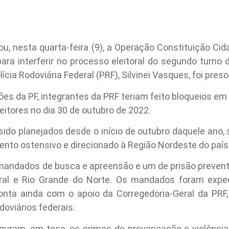
rou, nesta quarta-feira (9), a Operação Constituição Cid
ra interferir no processo eleitoral do segundo turno 
lícia Rodoviária Federal (PRF), Silvinei Vasques, foi preso
es da PF, integrantes da PRF teriam feito bloqueios e
eleitores no dia 30 de outubro de 2022.
ido planejados desde o início de outubro daquele ano,
mento ostensivo e direcionado à Região Nordeste do país”
andados de busca e apreensão e um de prisão preventi
deral e Rio Grande do Norte. Os mandados foram expe
onta ainda com o apoio da Corregedoria-Geral da PRF
doviários federais.
guram, em tese, os crimes de prevaricação e violência 