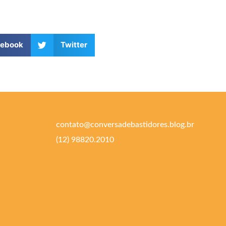
cebook
Twitter
contato@conversadebastidores.blog.br
(12) 98820.2010