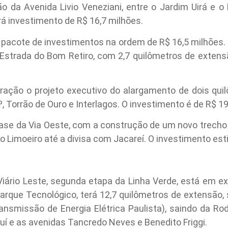
ção da Avenida Livio Veneziani, entre o Jardim Uirá e o
erá investimento de R$ 16,7 milhões.
m pacote de investimentos na ordem de R$ 16,5 milhões. 
Estrada do Bom Retiro, com 2,7 quilômetros de extensã
oração o projeto executivo do alargamento de dois qui
, Torrão de Ouro e Interlagos. O investimento é de R$ 1
ase da Via Oeste, com a construção de um novo trecho 
do Limoeiro até a divisa com Jacareí. O investimento es
Viário Leste, segunda etapa da Linha Verde, está em e
o Parque Tecnológico, terá 12,7 quilômetros de extensão,
smissão de Energia Elétrica Paulista), saindo da Ro
í e as avenidas Tancredo Neves e Benedito Friggi.