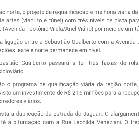
ião norte, o projeto de requalificação e melhoria viária 
e artes (viaduto e túnel) com três níveis de pista pa
 (Avenida Teotônio Vilela/Anel Viário) por meio de um tú
ra ligação entre a Sebastião Gualberto com a Avenida
regiões leste e norte permanece em nível.
ebastião Gualberto passará a ter três faixas de ro
icloviário.
 o programa de qualificação viária da região norte,
evisto um investimento de R$ 21,6 milhões para a recu
rredores viários.
ista a duplicação da Estrada do Jaguari. O alargamen
até a bifurcação com a Rua Leonilda Veneziani. O t