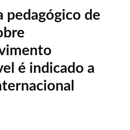
 pedagógico de
obre
lvimento
el é indicado a
nternacional