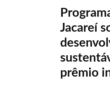
Programa
Jacareí s
desenvo
sustentáv
prêmio i