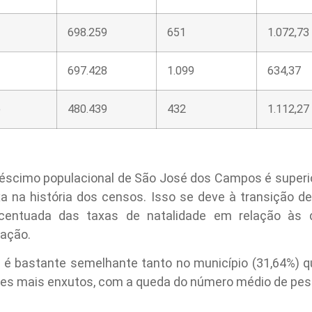
698.259
651
1.072,73
697.428
1.099
634,37
o
480.439
432
1.112,27
éscimo populacional de São José dos Campos é superio
xa na história dos censos. Isso se deve à transição 
centuada das taxas de natalidade em relação às d
lação.
 é bastante semelhante tanto no município (31,64%) qu
iares mais enxutos, com a queda do número médio de pes