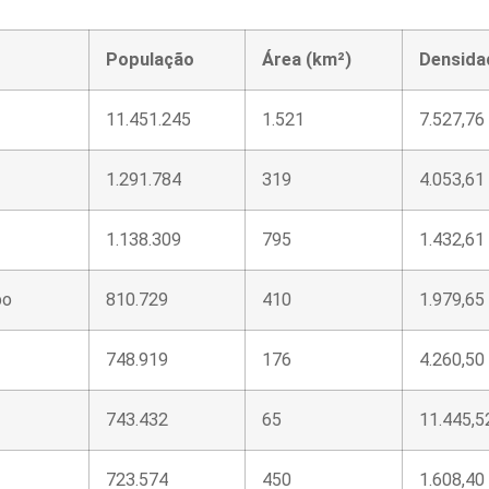
População
Área (km²)
Densida
11.451.245
1.521
7.527,76
1.291.784
319
4.053,61
1.138.309
795
1.432,61
po
810.729
410
1.979,65
748.919
176
4.260,50
743.432
65
11.445,5
723.574
450
1.608,40