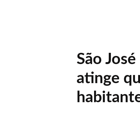
São José
atinge q
habitant