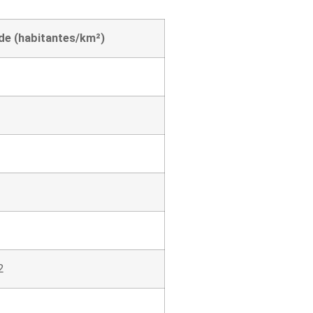
de (habitantes/km²)
2