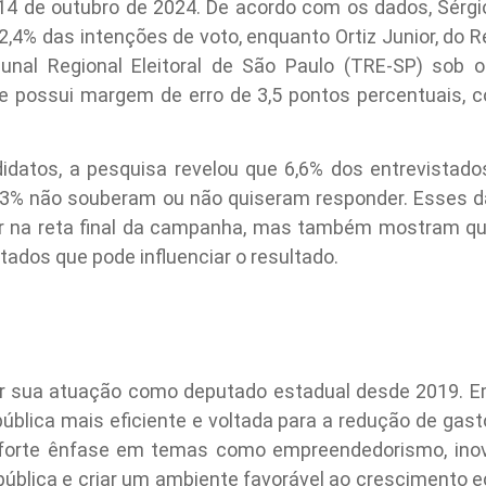
 14 de outubro de 2024. De acordo com os dados, Sérgio
2,4% das intenções de voto, enquanto Ortiz Junior, do Re
ibunal Regional Eleitoral de São Paulo (TRE-SP) sob 
 e possui margem de erro de 3,5 pontos percentuais, 
datos, a pesquisa revelou que 6,6% dos entrevistad
 3,3% não souberam ou não quiseram responder. Esses
tor na reta final da campanha, mas também mostram qu
ados que pode influenciar o resultado.
por sua atuação como deputado estadual desde 2019. 
blica mais eficiente e voltada para a redução de gasto
 forte ênfase em temas como empreendedorismo, ino
pública e criar um ambiente favorável ao cresciment