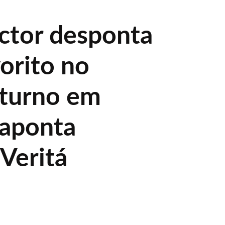
ictor desponta
orito no
turno em
 aponta
Veritá