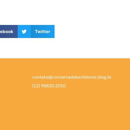
cebook
Twitter
contato@conversadebastidores.blog.br
(12) 98820.2010