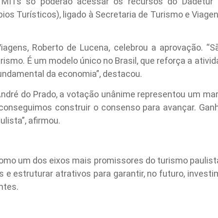
s MITs só poderão acessar os recursos do Dadetur
s Turísticos), ligado à Secretaria de Turismo e Viagens
Viagens, Roberto de Lucena, celebrou a aprovação. “
urismo. É um modelo único no Brasil, que reforça a ativ
undamental da economia”, destacou.
André do Prado, a votação unânime representou um marc
 conseguimos construir o consenso para avançar. Gan
lista”, afirmou.
como um dos eixos mais promissores do turismo paulist
s e estruturar atrativos para garantir, no futuro, inves
ntes.