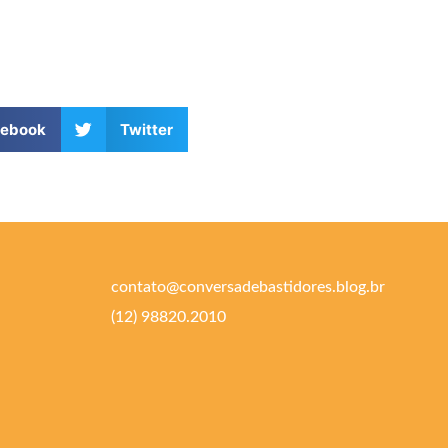
cebook
Twitter
contato@conversadebastidores.blog.br
(12) 98820.2010