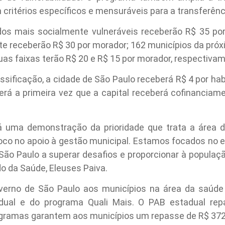
 critérios específicos e mensuráveis para a transferênc
os mais socialmente vulneráveis receberão R$ 35 por
nte receberão R$ 30 por morador; 162 municípios da próx
uas faixas terão R$ 20 e R$ 15 por morador, respectiva
assificação, a cidade de São Paulo receberá R$ 4 por ha
erá a primeira vez que a capital receberá cofinanciam
á uma demonstração da prioridade que trata a área 
 foco no apoio à gestão municipal. Estamos focados n
ão Paulo a superar desafios e proporcionar à populaçã
do da Saúde, Eleuses Paiva.
verno de São Paulo aos municípios na área da saúde
dual e do programa Quali Mais. O PAB estadual rep
ogramas garantem aos municípios um repasse de R$ 372