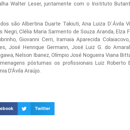
a Walter Leser, juntamente com o Instituto Butanta
os são Albertina Duarte Takiuti, Ana Luiza D`Ávila Vi
jas Negri, Clélia Maria Sarmento de Souza Aranda, Elza F
brinho, Giovanni Cerri, Iramaia Aparecida Colaiacovo
es, José Henrique Germann, José Luiz G. do Amaral
awa, Nelson Ibanez, Olímpio José Nogueira Viana Bitt
enagens póstumas os profissionais Luiz Roberto Bar
nia D’Ávila Araújo.
cebook
Twitter