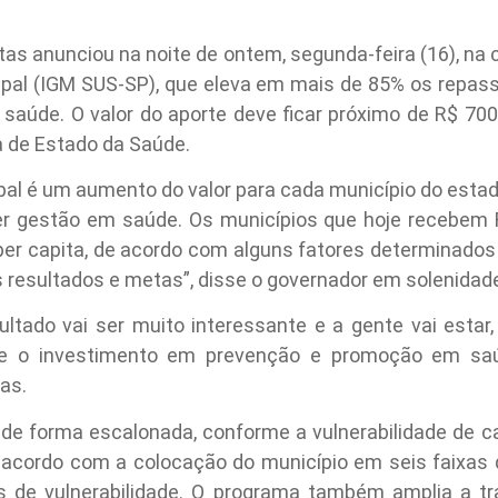
tas anunciou na noite de ontem, segunda-feira (16), na 
ipal (IGM SUS-SP), que eleva em mais de 85% os repas
e saúde. O valor do aporte deve ficar próximo de R$ 70
a de Estado da Saúde.
pal é um aumento do valor para cada município do estad
er gestão em saúde. Os municípios que hoje recebem R
per capita, de acordo com alguns fatores determinados
resultados e metas”, disse o governador em solenidade
ultado vai ser muito interessante e a gente vai estar,
de o investimento em prevenção e promoção em saú
as.
de forma escalonada, conforme a vulnerabilidade de cad
 acordo com a colocação do município em seis faixas di
s de vulnerabilidade. O programa também amplia a tr