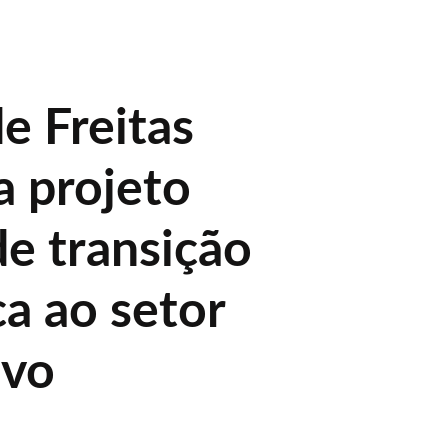
de Freitas
a projeto
de transição
ca ao setor
ivo