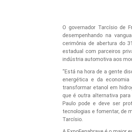
O governador Tarcísio de F
desempenhando na vanguard
cerimônia de abertura do 3
estadual com parceiros pri
indústria automotiva aos mod
“Está na hora de a gente di
energética e da economia
transformar etanol em hidr
que é outra alternativa par
Paulo pode e deve ser pro
tecnologias e fomentar, de ma
Tarcísio.
A ExpoFenabrave é o maior ev