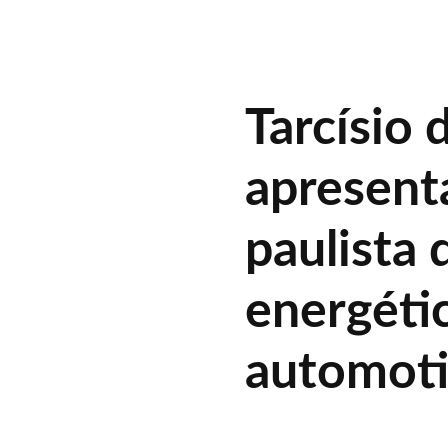
Tarcísio 
apresent
paulista 
energéti
automot