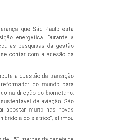
iderança que São Paulo está
ição energética. Durante a
acou as pesquisas da gestão
isse contar com a adesão da
scute a questão da transição
 reformador do mundo para
do na direção do biometano,
 sustentável de aviação. São
ai apostar muito nas novas
íbrido e do elétrico”, afirmou
is de 150 marcas da cadeia de