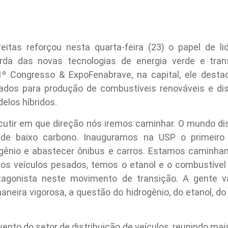
reitas reforçou nesta quarta-feira (23) o papel de l
a das novas tecnologias de energia verde e trans
1º Congresso & ExpoFenabrave, na capital, ele dest
vados para produção de combustíveis renováveis e d
elos híbridos.
scutir em que direção nós iremos caminhar. O mundo di
 de baixo carbono. Inauguramos na USP o primeiro
ogênio e abastecer ônibus e carros. Estamos caminhan
a os veículos pesados, temos o etanol e o combustível
tagonista neste movimento de transição. A gente v
neira vigorosa, a questão do hidrogênio, do etanol, do h
ento do setor de distribuição de veículos, reunindo ma