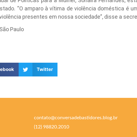
ual de Políticas para a Mulher, Sonaira Fernandes, e
stado. “O amparo à vítima de violência doméstica é 
iolência presentes em nossa sociedade”, disse a secret
 São Paulo
cebook
Twitter
contato@conversadebastidores.blog.br
(12) 98820.2010