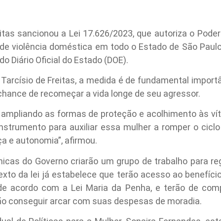
itas sancionou a Lei 17.626/2023, que autoriza o Poder
 de violência doméstica em todo o Estado de São Paulo.
do Diário Oficial do Estado (DOE).
arcísio de Freitas, a medida é de fundamental importâ
chance de recomeçar a vida longe de seu agressor.
 ampliando as formas de proteção e acolhimento às vít
instrumento para auxiliar essa mulher a romper o cicl
a e autonomia”, afirmou.
icas do Governo criarão um grupo de trabalho para re
exto da lei já estabelece que terão acesso ao benefíci
 de acordo com a Lei Maria da Penha, e terão de com
não conseguir arcar com suas despesas de moradia.