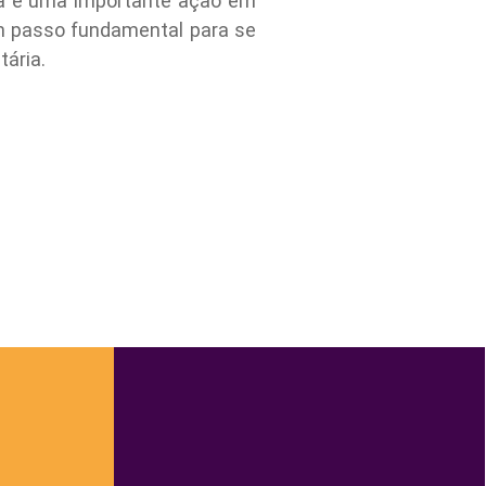
sta é uma importante ação em
um passo fundamental para se
ária.