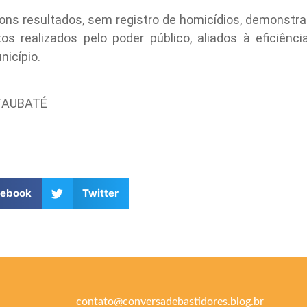
ns resultados, sem registro de homicídios, demonstr
s realizados pelo poder público, aliados à eficiênc
icípio.
 TAUBATÉ
cebook
Twitter
contato@conversadebastidores.blog.br