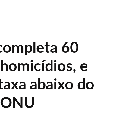
completa 60
homicídios, e
axa abaixo do
a ONU