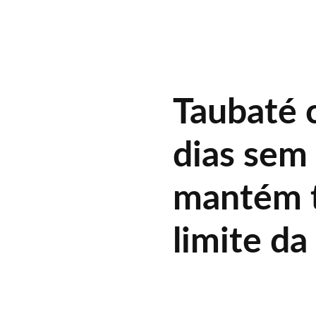
Taubaté 
dias sem 
mantém t
limite d