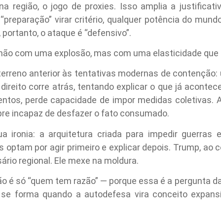
 na região, o jogo de proxies. Isso amplia a justifica
 “preparação” virar critério, qualquer potência do mund
 portanto, o ataque é “defensivo”.
 não com uma explosão, mas com uma elasticidade que s
 terreno anterior às tentativas modernas de contenção
 direito corre atrás, tentando explicar o que já aconte
ntos, perde capacidade de impor medidas coletivas. A 
pre incapaz de desfazer o fato consumado.
ua ironia: a arquitetura criada para impedir guerras
 optam por agir primeiro e explicar depois. Trump, ao 
rio regional. Ele mexe na moldura.
não é só “quem tem razão” — porque essa é a pergunta da 
 se forma quando a autodefesa vira conceito expansív