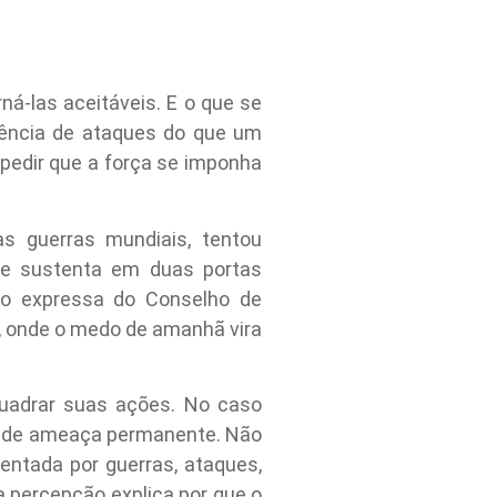
ná-las aceitáveis. E o que se
uência de ataques do que um
mpedir que a força se imponha
as guerras mundiais, tentou
se sustenta em duas portas
ão expressa do Conselho de
”, onde o medo de amanhã vira
quadrar suas ações. No caso
do de ameaça permanente. Não
entada por guerras, ataques,
sa percepção explica por que o