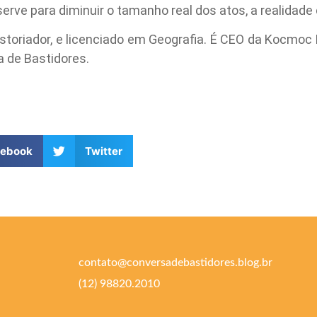
erve para diminuir o tamanho real dos atos, a realidad
historiador, e licenciado em Geografia. É CEO da Kocmoc
a de Bastidores.
cebook
Twitter
contato@conversadebastidores.blog.br
(12) 98820.2010