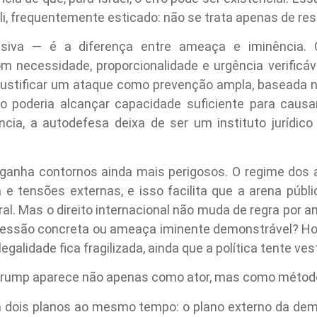
ali, frequentemente esticado: não se trata apenas de re
siva — é a diferença entre ameaça e iminência. O
m necessidade, proporcionalidade e urgência verificáv
justificar um ataque como prevenção ampla, baseada 
io poderia alcançar capacidade suficiente para causa
ncia, a autodefesa deixa de ser um instituto jurídi
 ganha contornos ainda mais perigosos. O regime dos a
 e tensões externas, e isso facilita que a arena públ
l. Mas o direito internacional não muda de regra por an
ressão concreta ou ameaça iminente demonstrável? Hou
legalidade fica fragilizada, ainda que a política tente ve
 Trump aparece não apenas como ator, mas como métod
 dois planos ao mesmo tempo: o plano externo da dem