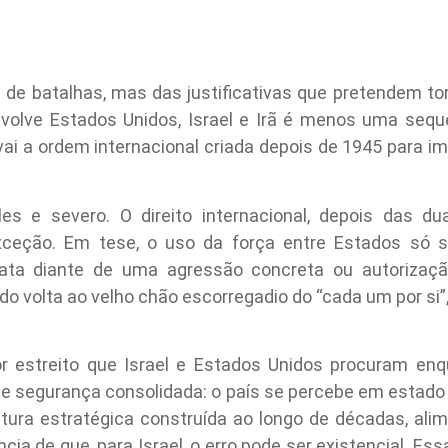
s de batalhas, mas das justificativas que pretendem tor
nvolve Estados Unidos, Israel e Irã é menos uma seq
vai a ordem internacional criada depois de 1945 para i
es e severo. O direito internacional, depois das du
xceção. Em tese, o uso da força entre Estados só 
diata diante de uma agressão concreta ou autorizaç
do volta ao velho chão escorregadio do “cada um por si
r estreito que Israel e Estados Unidos procuram en
 de segurança consolidada: o país se percebe em esta
ltura estratégica construída ao longo de décadas, alim
cia de que, para Israel, o erro pode ser existencial. Es