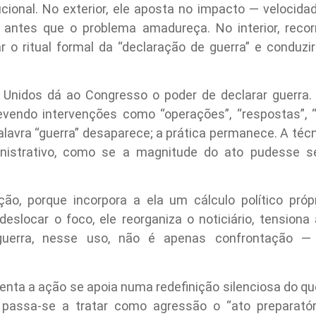
ucional. No exterior, ele aposta no impacto — velocidad
 antes que o problema amadureça. No interior, rec
ar o ritual formal da “declaração de guerra” e conduz
Unidos dá ao Congresso o poder de declarar guerra. 
evendo intervenções como “operações”, “respostas”, “
lavra “guerra” desaparece; a prática permanece. A téc
nistrativo, como se a magnitude do ato pudesse se
ção, porque incorpora a ela um cálculo político próp
eslocar o foco, ele reorganiza o noticiário, tensiona 
 guerra, nesse uso, não é apenas confrontação — 
tenta a ação se apoia numa redefinição silenciosa do qu
 passa-se a tratar como agressão o “ato preparatóri