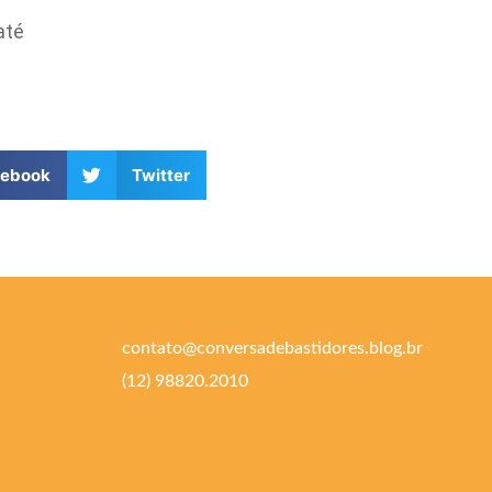
até
cebook
Twitter
contato@conversadebastidores.blog.br
(12) 98820.2010