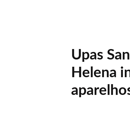
Upas San
Helena i
aparelhos