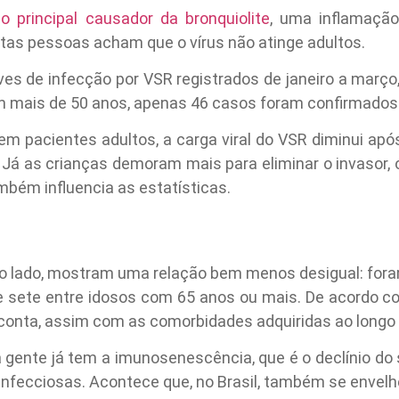
o principal causador da bronquiolite
, uma inflamaçã
tas pessoas acham que o vírus não atinge adultos.
aves de infecção por VSR registrados de janeiro a març
m mais de 50 anos, apenas 46 casos foram confirmados
m pacientes adultos, a carga viral do VSR diminui apó
. Já as crianças demoram mais para eliminar o invasor, 
ambém influencia as estatísticas.
ro lado, mostram uma relação bem menos desigual: foram
 sete entre idosos com 65 anos ou mais. De acordo com
onta, assim com as comorbidades adquiridas ao longo 
 gente já tem a imunosenescência, que é o declínio do 
infecciosas. Acontece que, no Brasil, também se envel