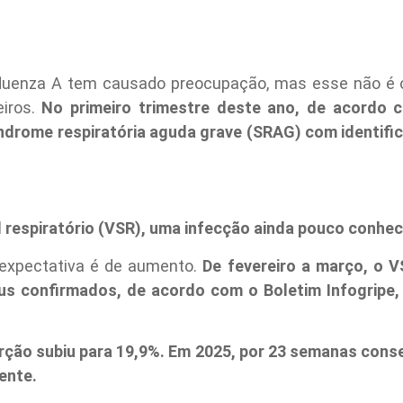
luenza A tem causado preocupação, mas esse não é o
eiros.
No primeiro trimestre deste ano, de acordo
ndrome respiratória aguda grave (SRAG) com identifi
al respiratório (VSR), uma infecção ainda pouco conhe
 expectativa é de aumento.
De fevereiro a março, o 
us confirmados, de acordo com o Boletim Infogripe
orção subiu para 19,9%. Em 2025, por 23 semanas cons
lente.