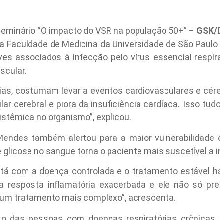
 seminário “O impacto do VSR na população 50+” –
GSK/D
 da Faculdade de Medicina da Universidade de São Paulo
es associados à infecção pelo vírus essencial respir
scular.
rias, costumam levar a eventos cardiovasculares e cér
lar cerebral e piora da insuficiência cardíaca. Isso tu
istêmica no organismo”, explicou.
 Mendes também alertou para a maior vulnerabilidade 
 glicose no sangue torna o paciente mais suscetível a
stá com a doença controlada e o tratamento estável há
 resposta inflamatória exacerbada e ele não só pre
um tratamento mais complexo”, acrescenta.
 é o das pessoas com doenças respiratórias crônica