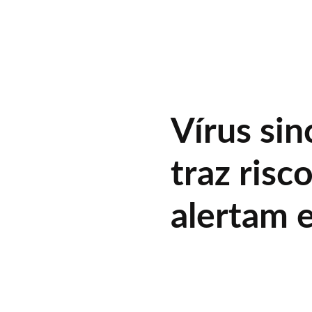
Vírus si
traz risc
alertam e