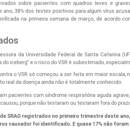
privados sobre pacientes com quadros leves e grav
te ano, 38% dos testes positivos para algum vírus acus
erificada na primeira semana de março, de acordo co
ados
essora da Universidade Federal de Santa Catarina (U
do iceberg” e o risco do VSR é subestimado, especialm
ontra o VSR só começou a ser feita em maior escala, no
cto real da doença ainda não é totalmente conhecido.
nam pacientes com síndrome respiratória aguda agrave
causou, porque não testaram ou testaram fora do prazo q
 de SRAG registrados no primeiro trimestre deste an
vírus causador foi identificado. E quase 17% não fora