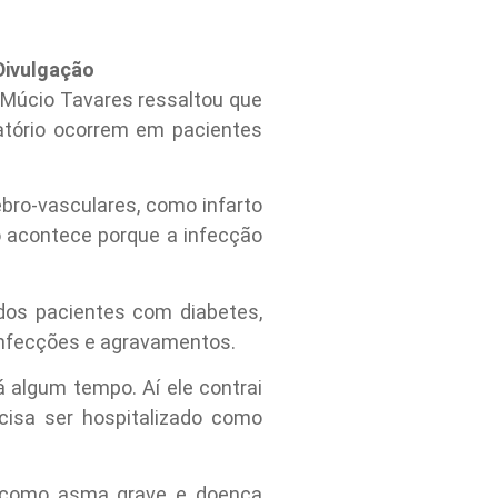
ivulgação
 Múcio Tavares ressaltou que
atório ocorrem em pacientes
ebro-vasculares, como infarto
do acontece porque a infecção
dos pacientes com diabetes,
 infecções e agravamentos.
 algum tempo. Aí ele contrai
cisa ser hospitalizado como
s como asma grave e doença