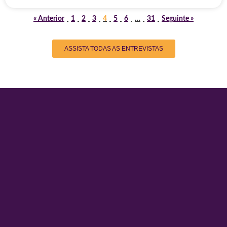
« Anterior
1
2
3
4
5
6
…
31
Seguinte »
ASSISTA TODAS AS ENTREVISTAS